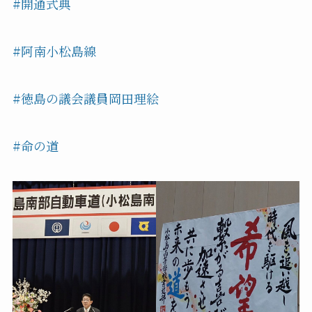
#開通式典
#阿南小松島線
#徳島の議会議員岡田理絵
#命の道