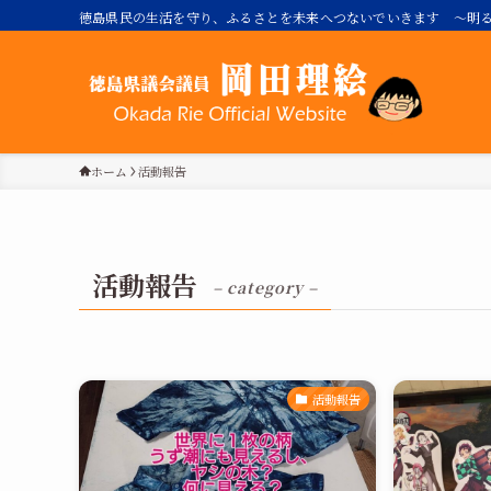
徳島県民の生活を守り、ふるさとを未来へつないでいきます ～明る
ホーム
活動報告
活動報告
– category –
活動報告