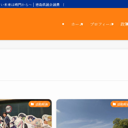
い未来は鳴門から～ | 徳島県議会議員 岡田理絵公式サイト／自由民主党
ホーム
プロフィール
政
活動報告
活動報