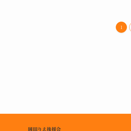
1
岡田りえ後援会