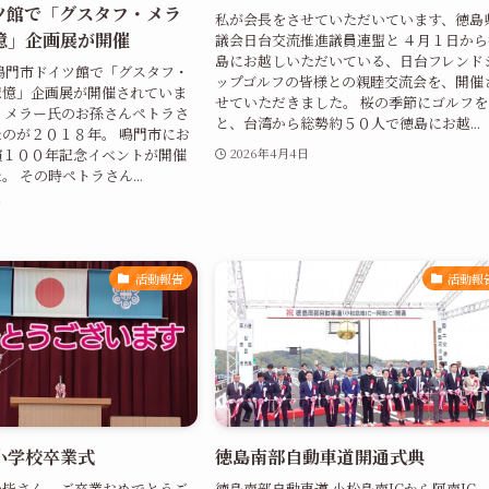
ツ館で「グスタフ・メラ
私が会長をさせていただいています、徳島
憶」企画展が開催
議会日台交流推進議員連盟と ４月１日から
島にお越しいただいている、日台フレンド
鳴門市ドイツ館で「グスタフ・
ップゴルフの皆様との親睦交流会を、開催
記憶」企画展が開催されていま
せていただきました。 桜の季節にゴルフを
・メラー氏のお孫さんペトラさ
と、台湾から総勢約５０人で徳島にお越...
のが２０１８年。 鳴門市にお
演１００年記念イベントが開催
2026年4月4日
 その時ペトラさん...
日
活動報告
活動報
小学校卒業式
徳島南部自動車道開通式典
の皆さん、ご卒業おめでとうご
徳島南部自動車道 小松島南ICから阿南IC