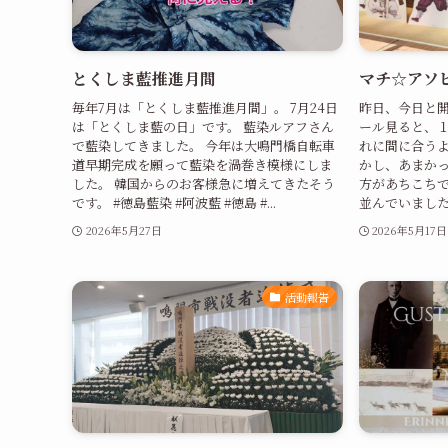
とくしま藍推進月間
マチ☆アソ
毎年7月は「とくしま藍推進月間」。 7月24日
昨日、今日と開
は「とくしま藍の日」です。 藍染ルアフさん
ール見ると、１
で藍染してきました。 今年は大鳴門橋自転車
れに間に合う
道早期完成を願って藍染を渦巻き模様にしま
かし、あまかっ
した。 韓国からのお客様急に増えてきたそう
方があちこち
です。 #徳島藍染 #阿波藍 #徳島 #...
並んでいました。
2026年5月27日
2026年5月17日
活動報告