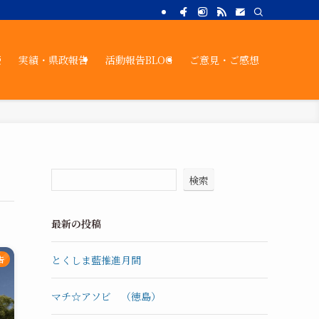
策
実績・県政報告
活動報告BLOG
ご意見・ご感想
検索
最新の投稿
とくしま藍推進月間
告
マチ☆アソビ （徳島）