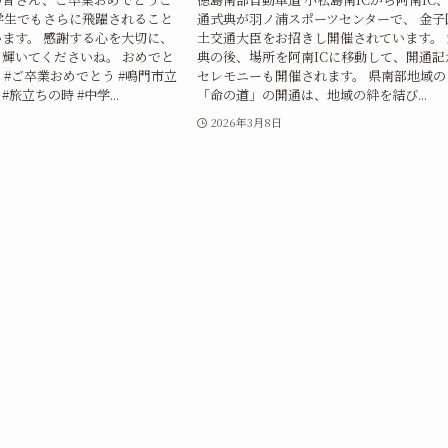
学生でもさらに飛躍されること
通式典が羽ノ浦スポーツセンターで、 金子
ます。 感謝する心を大切に、
土交通大臣をお招きし開催されています。 
輝いてくださいね。 おめでと
典の後、場所を阿南ICに移動して、開通記
 #ご卒業おめでとう #鳴門市立
セレモニーも開催されます。 県南部地域の
#旅立ちの時 #中学...
「命の道」の開通は、地域の絆を結び...
2026年3月8日