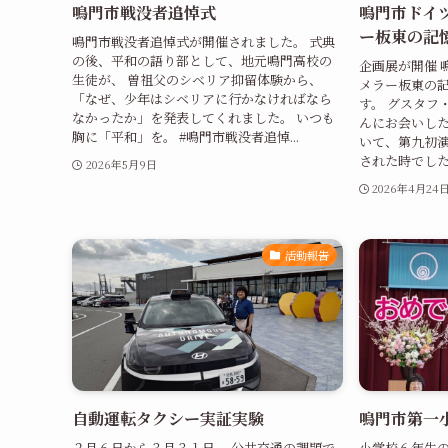
鳴門市戦没者追悼式
鳴門市ドイ
ー板東の記
鳴門市戦没者追悼式が開催されました。 式典
の後、平和の語り部として、地元鳴門高校の
企画展が開催 
生徒が、 曽祖父のシベリア抑留体験から、
メラー板東の
「なぜ、少年はシベリアに行かなければなら
す。 グスタフ
なかったか」を発表してくれました。 いつも
んにお会いした
胸に「平和」を。 #鳴門市戦没者追悼...
いて、第九初
された時でした。
2026年5月9日
2026年4月24
活動報告
自動運転タクシー実証実験
鳴門市第一
２月６日から３月３１日、 公共交通の課題で
小学校６年生