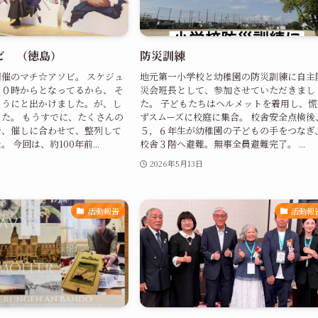
ビ （徳島）
防災訓練
催のマチ☆アソビ。 スケジュ
地元第一小学校と幼稚園の防災訓練に自主
０時からとなってるから、 そ
災会班長として、参加させていただきまし
ようにと出かけました。が、し
た。 子どもたちはヘルメットを着用し、慌
た。 もうすでに、たくさんの
ずスムーズに校庭に集合。 校舎安全点検後
で、催しに合わせて、整列して
５，６年生が幼稚園の子どもの手をつなぎ
 今回は、約100年前...
校舎３階へ避難。無事全員避難完了。 ...
2026年5月13日
活動報告
活動報