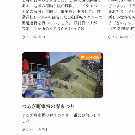
ある「地域の移動手段の確保」 「ドライバー
ざいます。 中
不足の解消」に向け、事業者と連携して、 自
をお祈りしてい
動運転レベル4を目指した自動運転タクシーの
新しい世界でも
実証運行を行っていました。 最終日ですが、
うございます。
設定２７か所のうち３か所回って試...
小学校 #鳴門市 
2026年3月31日
2026年3月17日
活動報告
つるぎ町家賀の春まつり
つるぎ町家賀の春まつり 朝一番にお伺いしま
した
2026年3月8日