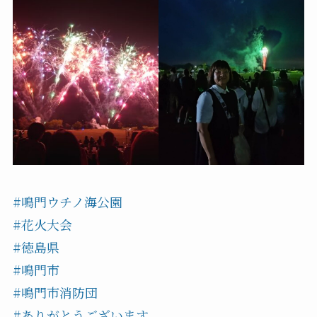
#鳴門ウチノ海公園
#花火大会
#徳島県
#鳴門市
#鳴門市消防団
#ありがとうございます