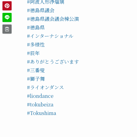
#阿波人形浄瑠璃
#徳島県議会
#徳島県議会議会棟公演
#徳島県
#インターナショナル
#多様性
#辰年
#ありがとうございます
#三番叟
#獅子舞
#ライオンダンス
#liondance
#tokubeiza
#Tokushima