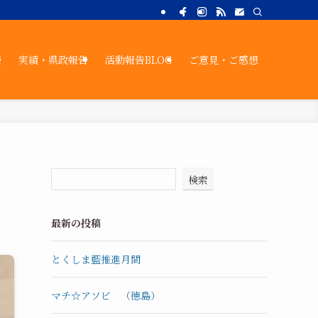
策
実績・県政報告
活動報告BLOG
ご意見・ご感想
検索
最新の投稿
とくしま藍推進月間
マチ☆アソビ （徳島）