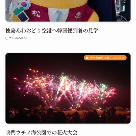
徳島あわおどり空港へ韓国便到着の見学
2025年5月6日
鳴門お薦めスポット&グルメ
鳴門ウチノ海公園での花火大会