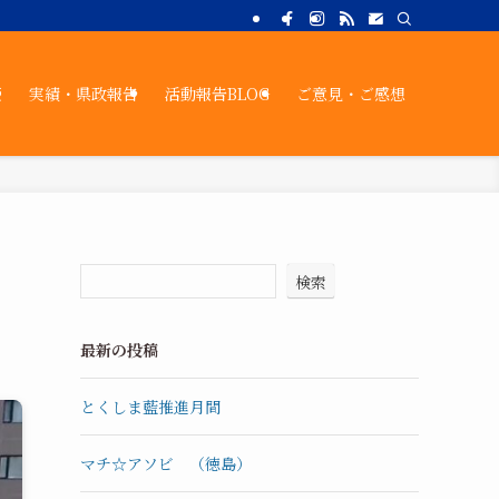
策
実績・県政報告
活動報告BLOG
ご意見・ご感想
検索
最新の投稿
とくしま藍推進月間
マチ☆アソビ （徳島）