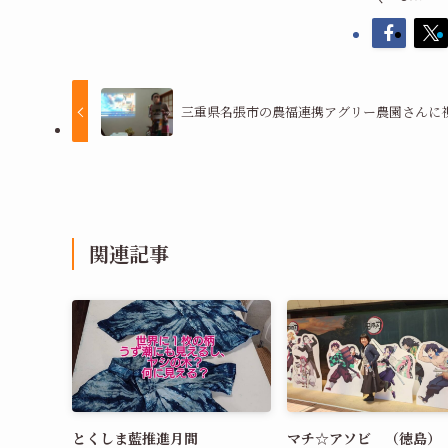
三重県名張市の農福連携アグリー農園さんに
関連記事
とくしま藍推進月間
マチ☆アソビ （徳島）