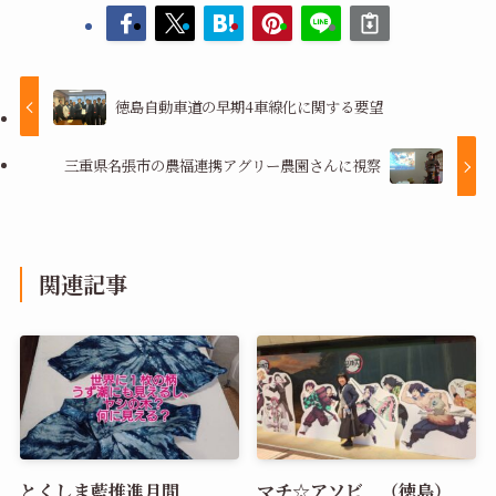
徳島自動車道の早期4車線化に関する要望
三重県名張市の農福連携アグリー農園さんに視察
関連記事
とくしま藍推進月間
マチ☆アソビ （徳島）