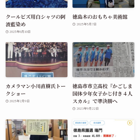
クールビズ用白シャツの阿
徳島木のおもちゃ美術館
波藍染め
2025年5月7日
2025年6月10日
カメラマン小川直樹氏トー
徳島市市立高校『かごしま
クショー
国体少年女子かじ付き４人
スカル』で準決勝へ
2025年2月9日
2023年9月22日